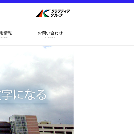
用情報
お問い合わせ
RECRUIT
CONTACT