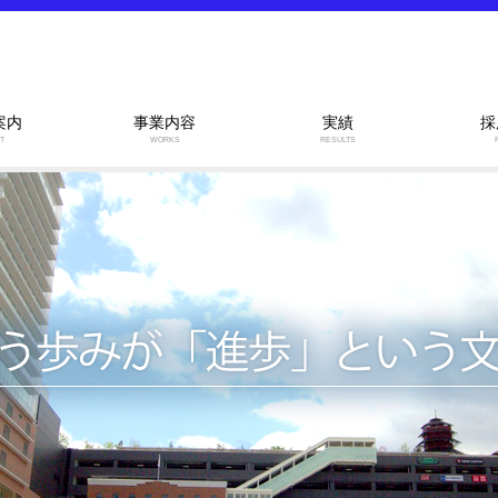
案内
事業内容
実績
採
T
WORKS
RESULTS