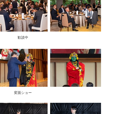
歓談中
変面ショー