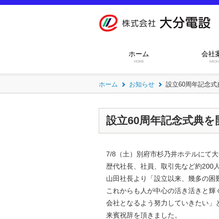
ホーム
会社
HOME
ABOU
ホーム
お知らせ
設立60周年記念
設立60周年記念式典
7/8（土）別府市杉乃井ホテルにて
歴代社長、社員、取引先など約200
山田社長より「設立以来、幾多の困
これからも人が中心の活き活きと輝
会社となるよう努力していきたい」
来賓祝辞を頂きました。