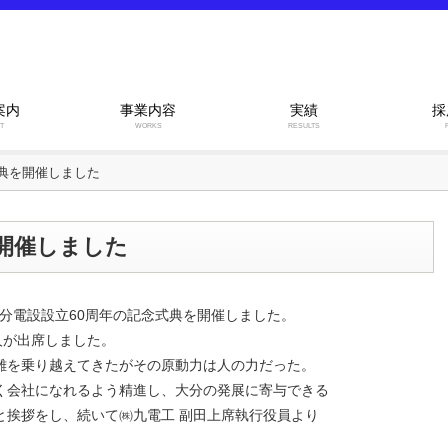
案内
事業内容
実績
採
T
WORKS
RESULTS
式典を開催しました
を開催しました
大分電設設立60周年の記念式典を開催しました。
人が出席しました。
難を乗り越えてきたがその原動力は人の力だった。
く会社になれるよう精進し、大分の発展に寄与できる
と挨拶をし、続いて㈱九電工 副田上席執行役員より