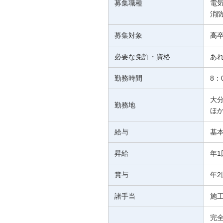
募集職種
電気
消
募集対象
高
必要な免許・資格
あ
勤務時間
8：
大
勤務地
ほ
給与
基本
昇給
年1
賞与
年2
諸手当
施
完