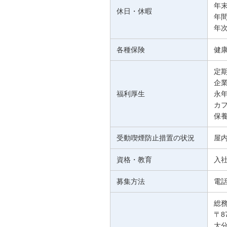
年
休日・休暇
年間
年
各種保険
健
定
企
福利厚生
永
カ
保
受動喫煙防止措置の状況
屋
資格・教育
入
募集方法
電
総
〒87
大