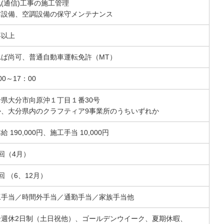
(通信)工事の施工管理
防設備、空調設備の保守メンテナンス
卒以上
れば尚可、普通自動車運転免許（MT）
00～17：00
分県大分市向原沖１丁目１番30号
か、大分県内のクラフティア9事業所のうちいずれか
給 190,000円、施工手当 10,000円
回（4月）
回 （6、12月）
工手当／時間外手当／通勤手当／家族手当他
全週休2日制（土日祝他）、ゴールデンウイーク、夏期休暇、