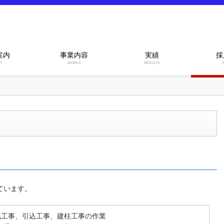
案内
事業内容
実績
採
T
WORKS
RESULTS
ています。
気工事、引込工事、建柱工事の作業