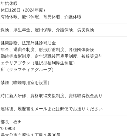
末年始休暇
休日128日（2024年度）
次有給休暇、慶弔休暇、育児休暇、介護休暇
康保険、厚生年金、雇用保険、介護保険、労災保険
期健康診断、法定外健診補助金
業年金、退職金制度、財形貯蓄制度、各種団体保険
年勤続等表彰制度、定年退職後再雇用制度、被服等貸与
フェテリアプラン（選択型福利厚生制度）
養所（クラフティアグループ）
内禁煙（喫煙専用室を設置）
社時に新人研修、資格取得支援制度、資格取得祝金あり
話連絡後、履歴書をメールまたは郵便でお送りください
務部長 石田
0-0903
分県大分市向原沖１丁目１番30号