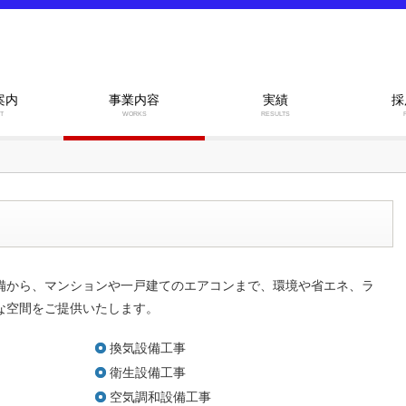
案内
事業内容
実績
採
T
WORKS
RESULTS
備から、マンションや一戸建てのエアコンまで、環境や省エネ、ラ
な空間をご提供いたします。
換気設備工事
衛生設備工事
空気調和設備工事