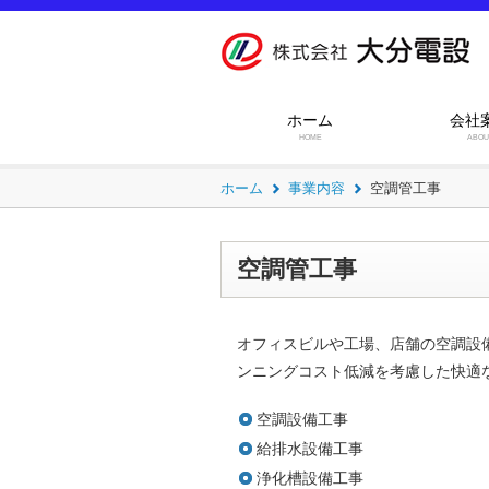
ホーム
会社
HOME
ABOU
ホーム
事業内容
空調管工事
空調管工事
オフィスビルや工場、店舗の空調設
ンニングコスト低減を考慮した快適
空調設備工事
給排水設備工事
浄化槽設備工事